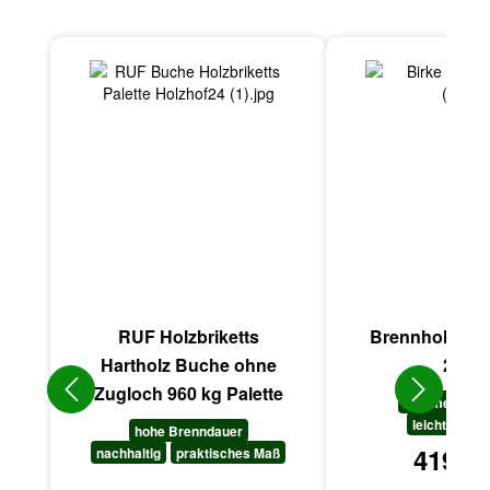
Produktgalerie überspringen
RUF Holzbriketts
Brennholz Bir
Hartholz Buche ohne
2 RM
Zugloch 960 kg Palette
kammergetro
leicht anzün
hohe Brenndauer
419,00
nachhaltig
praktisches Maß