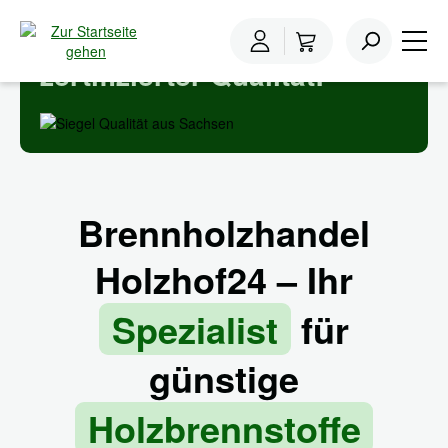
Holzhof24 -
inhalt springen
Holzbrennstoffe in
zertifizierter Qualität!
Brennholzhandel
Holzhof24 – Ihr
Spezialist
für
günstige
Holzbrennstoffe