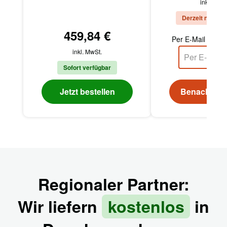
inkl. MwSt
Derzeit nicht v
459,84 €
Per E-Mail benac
inkl. MwSt.
Sofort verfügbar
Jetzt bestellen
Benachricht
Regionaler Partner:
Wir liefern
kostenlos
in