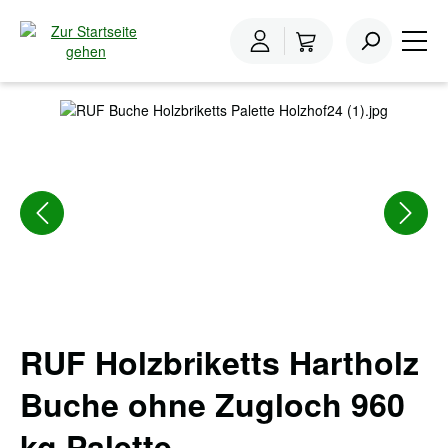
inhalt springen
Home
Holzbriketts
Holzbriketts Buche
Bildergalerie überspringen
RUF Holzbriketts Hartholz
Buche ohne Zugloch 960
kg Palette