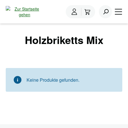
inhalt springen
Home
Holzbriketts
Holzbriketts Mix
Holzbriketts Mix
Keine Produkte gefunden.