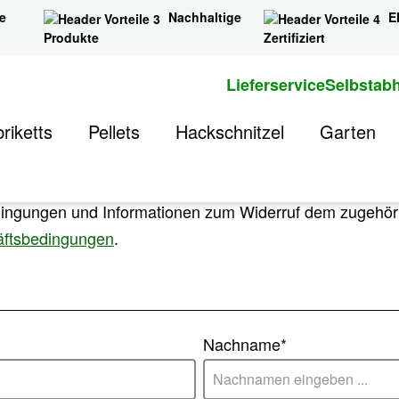
e
Nachhaltige
E
Produkte
Zertifiziert
Lieferservice
Selbstab
uf
riketts
Pellets
Hackschnitzel
Garten
dingungen und Informationen zum Widerruf dem zugehöri
äftsbedingungen
.
Nachname*