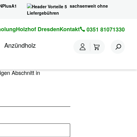
NPlusA1
sachsenweit ohne
Liefergebühren
holung
Holzhof Dresden
Kontakt
0351 81071330
Anzündholz
gen Abschnitt in