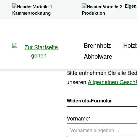
Eigen
ngen
Zur Suche springen
Home
Rechtliches
Bestellung widerrufen
Kammertrocknung
Produktion
Widerr
Brennholz
Holzb
Abholware
Bitte entnehmen Sie alle Be
unseren
Allgemeinen Gesch
Widerrufs-Formular
Vorname*