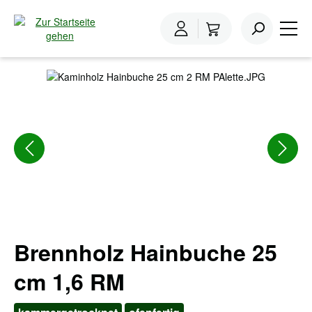
inhalt springen
Home
Brennholz
Brennholz Hainbuche
Bildergalerie überspringen
Brennholz Hainbuche 25
cm 1,6 RM