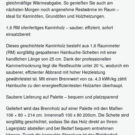
gleichmäßige Wärmeabgabe. So genießen Sie auch am
nächsten Morgen noch angenehme Restwärme im Raum –
ideal für Kaminöfen, Grundöfen und Holzheizungen.
1,6 RM ofenfertiges Kaminholz – sauber, effizient, sofort
einsatzbereit
Dieses geschichtete Kaminholz besteht aus 1,6 Raummeter
(RM) sorgfältig gespaltenen Hainbuche-Scheiten mit einer
handlichen Länge von 25 cm. Dank der professionellen
Kammertrocknung liegt die Restfeuchte unter 20 %, wodurch ein
sauberer, effizienter Abbrand mit hoher Heizleistung
gewährleistet ist. Mit einem Brennwert von ca. 4,3 kWh/kg zählt
Hainbuche zu den energieeffizientesten Holzarten überhaupt.
Saubere Lieferung auf Palette – bequem und platzsparend
Geliefert wird das Brennholz auf einer Palette mit den Maßen
106 × 80 × 214 cm. Innenmaß 100 x 80 200cm. Die Scheite sind
sorgfältig geschichtet, sodass Sie das Holz direkt an Ihrem
Lagerplatz abstellen und bei Bedarf bequem entnehmen
können. Durch die kompakte Stapelung ist der Platzbedarf