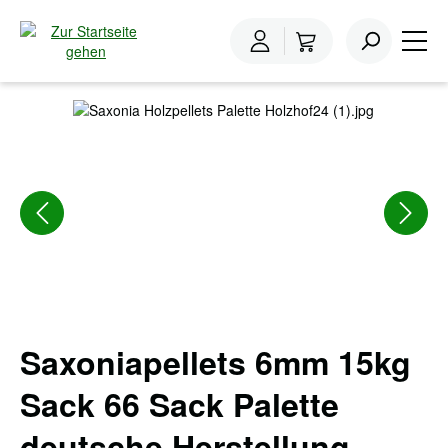
inhalt springen
Home
Pellets
Pellets Sackware
Bildergalerie überspringen
Saxoniapellets 6mm 15kg
Sack 66 Sack Palette
deutsche Herstellung