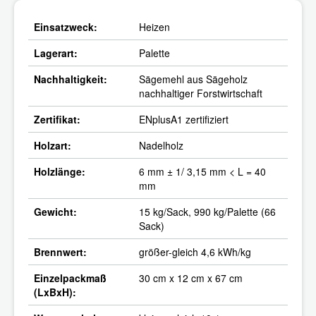
Einsatzweck:
Heizen
Lagerart:
Palette
Nachhaltigkeit:
Sägemehl aus Sägeholz
nachhaltiger Forstwirtschaft
Zertifikat:
ENplusA1 zertifiziert
Holzart:
Nadelholz
Holzlänge:
6 mm ± 1/ 3,15 mm < L = 40
mm
Gewicht:
15 kg/Sack, 990 kg/Palette (66
Sack)
Brennwert:
größer-gleich 4,6 kWh/kg
Einzelpackmaß
30 cm x 12 cm x 67 cm
(LxBxH):