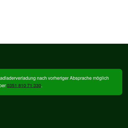
adladerverladung nach vorheriger Absprache möglich
ber
0351 810 71 330
.