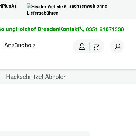
NPlusA1
sachsenweit ohne
Liefergebühren
holung
Holzhof Dresden
Kontakt
0351 81071330
O
Anzündholz
zbriketts Eiche
Hackschnitzel Abholer