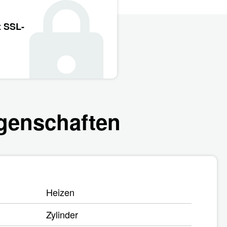
t SSL-
genschaften
Heizen
Zylinder