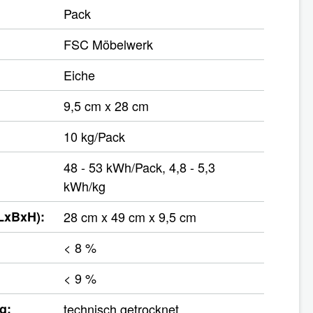
Pack
FSC Möbelwerk
Eiche
9,5 cm x 28 cm
10 kg/Pack
48 - 53 kWh/Pack, 4,8 - 5,3
kWh/kg
LxBxH):
28 cm x 49 cm x 9,5 cm
< 8 %
< 9 %
g:
technisch getrocknet