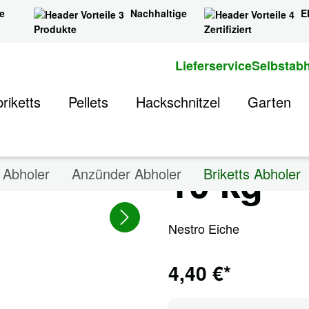
e
Nachhaltige
E
Produkte
Zertifiziert
Lieferservice
Selbstab
NESTR
riketts
Pellets
Hackschnitzel
Garten
Harthol
10 kg
s Abholer
Anzünder Abholer
Briketts Abholer
Nestro Eiche
4,40 €*