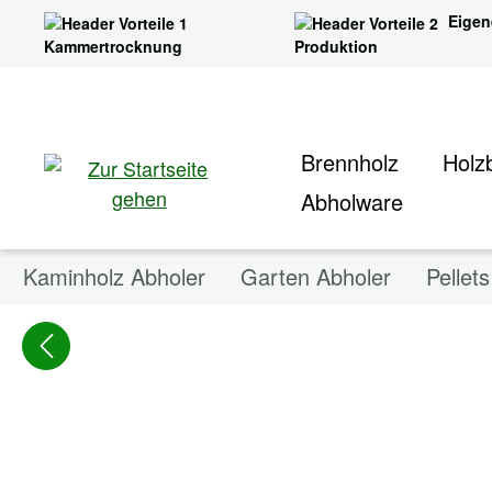
Eigen
ngen
Zur Suche springen
Home
Abholware
Briketts Abholer
Kammertrocknung
Produktion
Bildergalerie überspringen
Brennholz
Holzb
Abholware
Kaminholz Abholer
Garten Abholer
Pellet