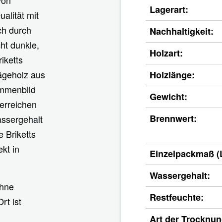
Lagerart:
alität mit
ch durch
Nachhaltigkeit:
ht dunkle,
Holzart:
iketts
ägeholz aus
Holzlänge:
ammenbild
Gewicht:
erreichen
Brennwert:
assergehalt
 Briketts
kt in
Einzelpackmaß (
Wassergehalt:
ohne
Restfeuchte:
rt ist
Art der Trocknun