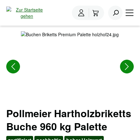
inhalt springen
Home
Holzbriketts
Holzbriketts Buche
Bildergalerie überspringen
Pollmeier Hartholzbriketts
Buche 960 kg Palette