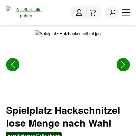
inhalt springen
Home
Hackschnitzel
Hackschnitzel Spielplatz
Bildergalerie überspringen
Spielplatz Hackschnitzel
lose Menge nach Wahl