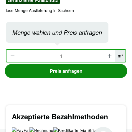
zertifizierter Fallschutz
lose Menge Auslieferung in Sachsen
Menge wählen und Preis anfragen
Produkt Anzahl: Gib den gewünschten Wert e
m³
Preis anfragen
Akzeptierte Bezahlmethoden