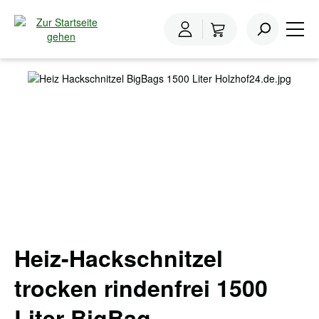
inhalt springen
Home
Hackschnitzel
Heizhackschnitzel
Bildergalerie überspringen
Heiz-Hackschnitzel
trocken rindenfrei 1500
Liter BigBag