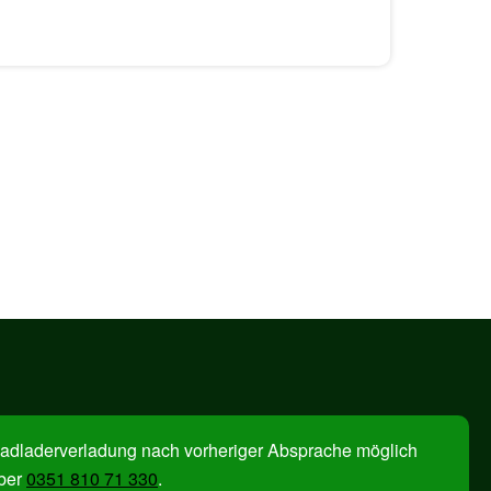
adladerverladung nach vorheriger Absprache möglich
ber
0351 810 71 330
.