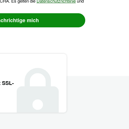
CHA. Es gelten die
Datenschutzrichtlinie
und
chrichtige mich
t SSL-