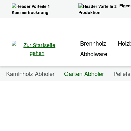
Eigen
ngen
Zur Suche springen
Home
Abholware
Garten Abholer
Kammertrocknung
Produktion
Bildergalerie überspringen
Brennholz
Holzb
Abholware
Kaminholz Abholer
Garten Abholer
Pellet