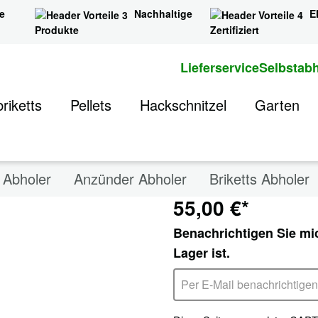
e
Nachhaltige
E
Produkte
Zertifiziert
Lieferservice
Selbstab
Hackklo
riketts
Pellets
Hackschnitzel
Garten
Eiche, 
s Abholer
Anzünder Abholer
Briketts Abholer
55,00 €*
Benachrichtigen Sie mi
Lager ist.