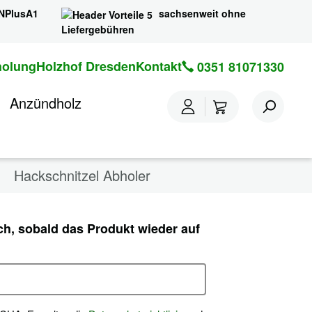
NPlusA1
sachsenweit ohne
Liefergebühren
holung
Holzhof Dresden
Kontakt
0351 81071330
tz Hartholz
Anzündholz
Höhe 75 cm
Hackschnitzel Abholer
ch, sobald das Produkt wieder auf