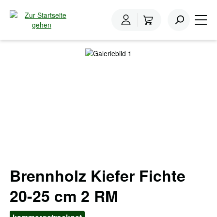
inhalt springen
Home
Brennholz
Brennholz Nadelholz
Bildergalerie überspringen
Brennholz Kiefer Fichte
20-25 cm 2 RM