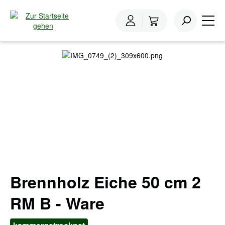
inhalt springen
Home
Brennholz
Brennholz Eiche
Bildergalerie überspringen
Brennholz Eiche 50 cm 2
RM B - Ware