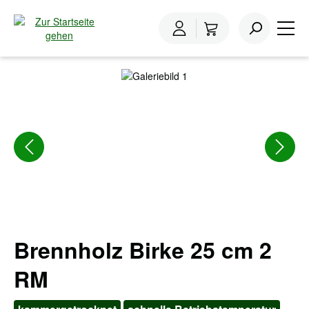
inhalt springen
Home
Brennholz
Brennholz Birke
Bildergalerie überspringen
Brennholz Birke 25 cm 2
RM